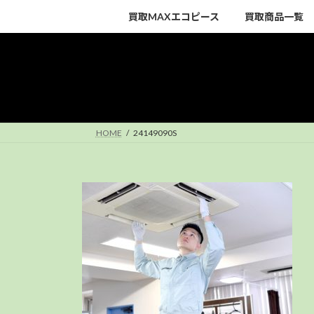
コ
ナ
買取MAXエコピース
買取商品一覧
ン
ビ
テ
ゲ
ン
ー
ツ
シ
へ
ョ
ス
ン
キ
に
HOME
24149090S
ッ
移
プ
動