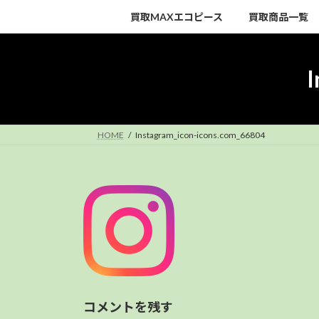
コ
ナ
買取MAXエコピース
買取商品一覧
ン
ビ
テ
ゲ
ン
ー
I
ツ
シ
へ
ョ
ス
ン
キ
に
HOME
Instagram_icon-icons.com_66804
ッ
移
プ
動
コメントを残す