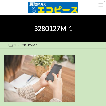
コ
ナ
ン
ビ
テ
ゲ
ン
ー
ツ
シ
へ
ョ
3280127M-1
ス
ン
キ
に
ッ
移
プ
動
HOME
3280127M-1