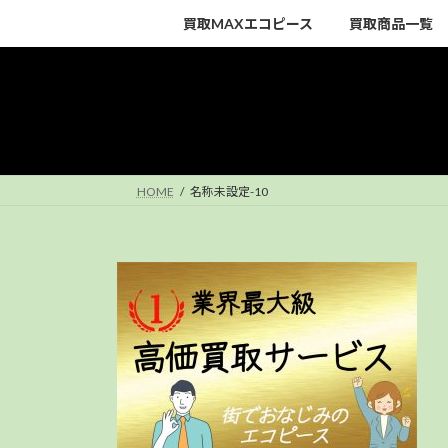
コ
ナ
買取MAXエコピース
買取商品一覧
ン
ビ
テ
ゲ
ン
ー
ツ
シ
へ
ョ
ス
ン
キ
に
HOME
名称未設定-10
ッ
移
プ
動