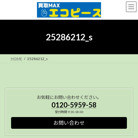
コ
ナ
ン
ビ
テ
ゲ
ン
ー
ツ
シ
へ
ョ
25286212_s
ス
ン
キ
に
ッ
移
プ
動
HOME
25286212_s
お気軽にお問い合わせください。
0120-5959-58
受付時間 9:30-18:00
お問い合わせ